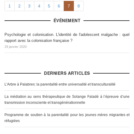
1
2
3
4
5
6
7
8
ÉVÉNEMENT
Psychologie et colonisation. L'identité de l'adolescent malgache : quel
rapport avec la colonisation française ?
29 janvier 2020
DERNIERS ARTICLES
L'Arbre à Palabres: la parentalité entre universalité et transculturalité
La médiation au sens thérapeutique de Solange Faladé à l’épreuve d’une
transmission inconsciente et transgénérationnelle
Programme de soutien à la parentalité pour les jeunes mères migrantes et
réfugiées