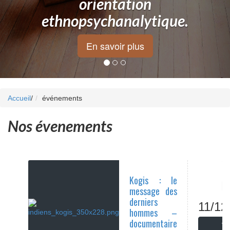
orientation
ethnopsychanalytique.
En savoir plus
Accueil
/
événements
Nos évenements
Kogis : le
L
message des
derniers
11/12
hommes –
documentaire
Vo