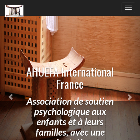
Previous
Nex
Toggl
navig
AHUEFA International
France
Association de soutien
psychologique aux
enfants et à leurs
familles, avec une