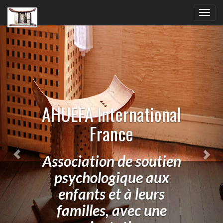
Previous
Nex
Toggl
navig
AHUEFA International
France
Association de soutien
psychologique aux
enfants et à leurs
familles, avec une