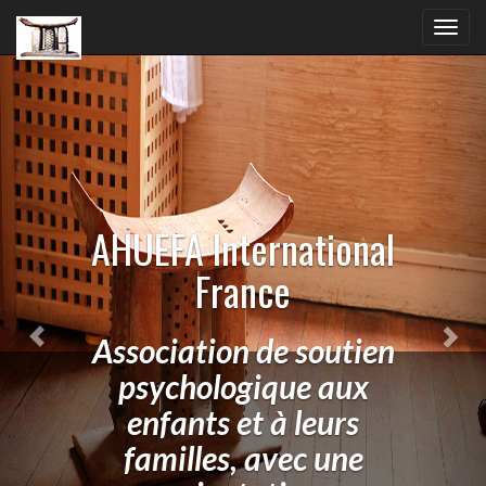
Previous
Nex
Toggl
navig
AHUEFA International
France
Association de soutien
psychologique aux
enfants et à leurs
familles, avec une