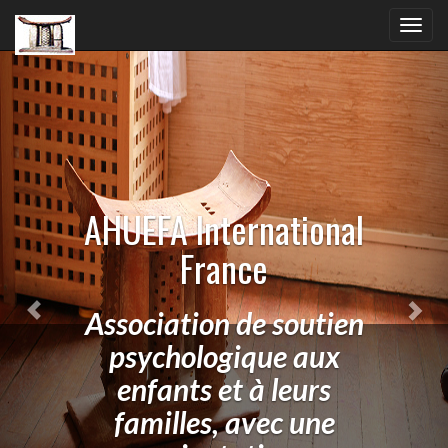
Previous
Nex
Toggl
navig
AHUEFA International
France
Association de soutien
psychologique aux
enfants et à leurs
familles, avec une