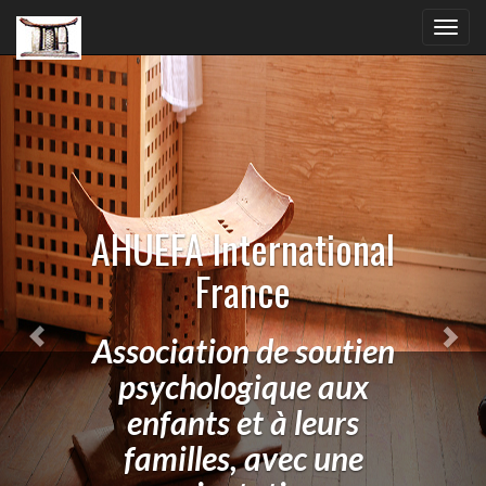
Previous
Nex
Toggl
navig
AHUEFA International
France
Association de soutien
psychologique aux
enfants et à leurs
familles, avec une