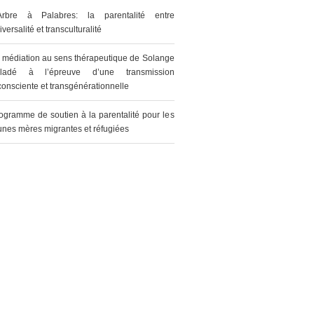
Arbre à Palabres: la parentalité entre
iversalité et transculturalité
 médiation au sens thérapeutique de Solange
aladé à l’épreuve d’une transmission
consciente et transgénérationnelle
ogramme de soutien à la parentalité pour les
unes mères migrantes et réfugiées