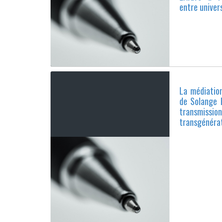
entre univers
La médiatio
de Solange F
transmiss
transgénérat