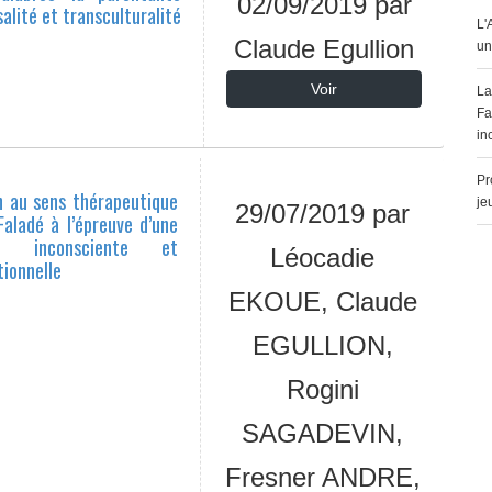
02/09/2019 par
alité et transculturalité
L'
Claude Egullion
un
Voir
La
F
in
Pr
n au sens thérapeutique
je
29/07/2019 par
aladé à l’épreuve d’une
ion inconsciente et
Léocadie
ionnelle
EKOUE, Claude
EGULLION,
Rogini
SAGADEVIN,
Fresner ANDRE,