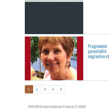
Programm
parentalité
migrantes et
1
2
3
4
5
AHUEFA International France © 2026