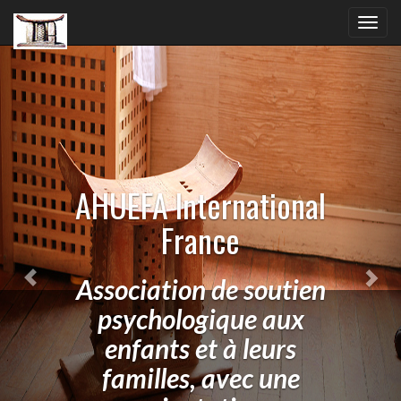
Previous
Nex
Toggl
navig
AHUEFA International
France
Association de soutien
psychologique aux
enfants et à leurs
familles, avec une