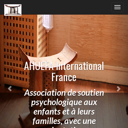
Previous
Nex
Toggl
navig
AHUEFA International
France
Association de soutien
psychologique aux
enfants et à leurs
familles, avec une