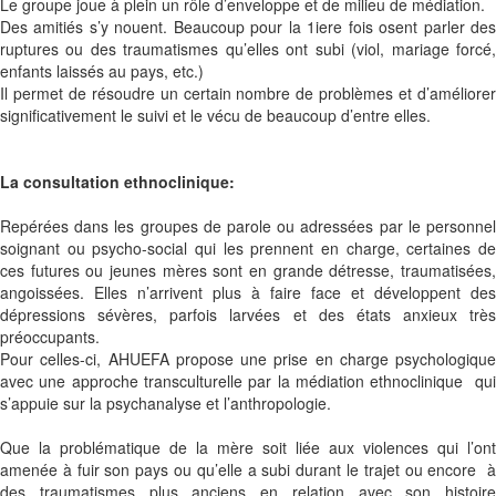
Le groupe joue à plein un rôle d’enveloppe et de milieu de médiation.
Des amitiés s’y nouent. Beaucoup pour la 1iere fois osent parler des
ruptures ou des traumatismes qu’elles ont subi (viol, mariage forcé,
enfants laissés au pays, etc.)
Il permet de résoudre un certain nombre de problèmes et d’améliorer
significativement le suivi et le vécu de beaucoup d’entre elles.
La consultation ethnoclinique:
Repérées dans les groupes de parole ou adressées par le personnel
soignant ou psycho-social qui les prennent en charge, certaines de
ces futures ou jeunes mères sont en grande détresse, traumatisées,
angoissées. Elles n’arrivent plus à faire face et développent des
dépressions sévères, parfois larvées et des états anxieux très
préoccupants.
Pour celles-ci, AHUEFA propose une prise en charge psychologique
avec une approche transculturelle par la médiation ethnoclinique qui
s’appuie sur la psychanalyse et l’anthropologie.
Que la problématique de la mère soit liée aux violences qui l’ont
amenée à fuir son pays ou qu’elle a subi durant le trajet ou encore à
des traumatismes plus anciens en relation avec son histoire