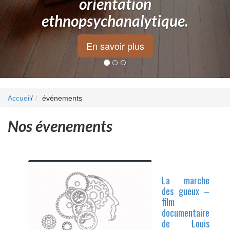
orientation
ethnopsychanalytique.
En savoir plus
Accueil
/
événements
Nos évenements
La marche
des gueux –
film
documentaire
de Louis