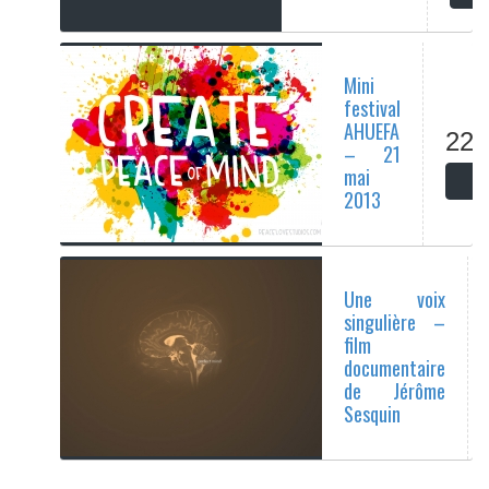
Mini
festival
AHUEFA
22/
– 21
mai
2013
Une voix
singulière –
film
documentaire
de Jérôme
Sesquin