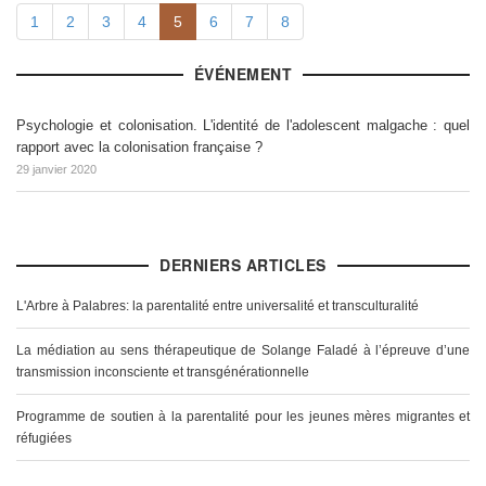
1
2
3
4
5
6
7
8
ÉVÉNEMENT
Psychologie et colonisation. L'identité de l'adolescent malgache : quel
rapport avec la colonisation française ?
29 janvier 2020
DERNIERS ARTICLES
L'Arbre à Palabres: la parentalité entre universalité et transculturalité
La médiation au sens thérapeutique de Solange Faladé à l’épreuve d’une
transmission inconsciente et transgénérationnelle
Programme de soutien à la parentalité pour les jeunes mères migrantes et
réfugiées