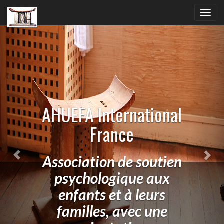
Previous
Nex
Toggl
navig
AHUEFA International
France
Association de soutien
psychologique aux
enfants et à leurs
familles, avec une