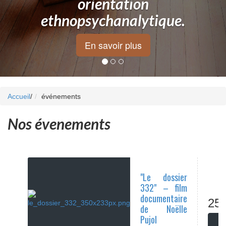
orientation
ethnopsychanalytique.
En savoir plus
Accueil
/
événements
Nos évenements
"Le dossier
332" – film
documentaire
25/
de Noëlle
Pujol